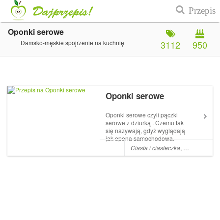
Oponki serowe
Damsko-męskie spojrzenie na kuchnię
3112
950
Oponki serowe
Oponki serowe czyli pączki
serowe z dziurką . Czemu tak
się nazywają, gdyż wyglądają
jak opona samochodowa.
Oponki z twarogu są bardzo
Ciasta i ciasteczka
,
Deser
,
Ciasto
smaczne, lekkie, chrupiące z
zewnątrz i pulchne w środku.
Podczas smażenia ładnie
wyrastają. To mój najlepszy
wielokr...