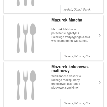
marynowane w occie,
smażone lub duszone w
sosach nie poleca się
Jesień
,
Obiad
,
Serek mascarpone
suszenia rydzy, lub
dodawania ich do zup. Dz...
Mazurek Matcha
Mazurek Matcha to
połączenie egzotyki i
Polskiego tradycyjnego ciasta
wypiekanego na Wielkanoc.
Egzotycznym składnikiem jest
zielona japońska herbata o
pięknym kolorze i wyjątkowym
smaku. Krem do tarty jest
Desery
,
Wiosna
,
Ciasta
,
Wielkan
bardzo łatwy i błyskawiczny
do przygotowania,...
Mazurek kokosowo-
malinowy
Wielkanocne desery to
różnego rodzaju baby
drożdżowe, ucierane i
piaskowe, serniki no i
oczywiście mazurki. Dziś
pieczemy mazurek kokosowo-
malinowy na kruchym
cieście. Mazurki to bardzo
Desery
,
Wiosna
,
Ciasta
,
Wielkan
proste ciasta i mało