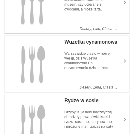
musem, czy ucierane z
owocami, a może tarta,
najprostsza tarta z
mascarpone i owocami?
Osobiście uwielbiam tarty za
łatwość i szybkość
Desery
,
Lato
,
Ciasta
,
Maliny
,
Ser
przygotowania no i
oczywiście za smak.
Wuzetka cynamonowa
Połączenie kruchego delika...
Warszawskie ciasto w nowej
wersji, dziś Wuzetka
cynamonowa! Do
przygotowania dzisiejszego
ciasta potrzebny jest dobry
kakaowy biszkopt i lekki krem
śmietanowy z dużą ilością
cynamonu oraz dżem
Desery
,
Zima
,
Ciasta
,
Ciemna cz
wiśniowy najlepiej z
drylowanymi wisienkami. Do
Rydze w sosie
nasączenia ...
Grzyby tej jesieni nadzwyczaj
obrodziły prawdziwki, kurki i
rydze, suszone, marynowane
i mrożone mam zapas na cały
rok! Rydze najlepiej smakują