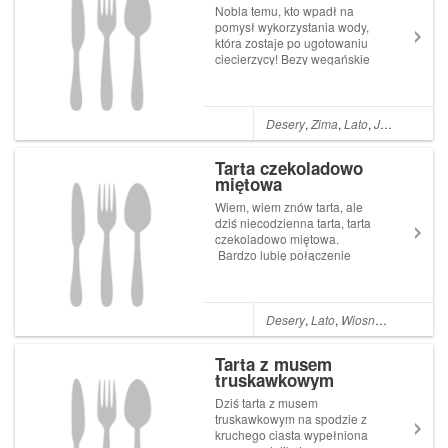
Nobla temu, kto wpadł na
pomysł wykorzystania wody,
która zostaje po ugotowaniu
ciecierzycy! Bezy wegańskie
przygotowujemy z
aquafarbay, a aquafarba to
właśnie ta cudowna woda z
puszki po ciecierzycy i to ona
Desery
,
Zima
,
Lato
,
Jesień
,
Weget
jest najważniejszym
składnikiem dzisiejszeg...
Tarta czekoladowo
miętowa
Wiem, wiem znów tarta, ale
dziś niecodzienna tarta, tarta
czekoladowo miętowa.
Bardzo lubię połączenie
czekolady i mięty i dziś
postanowiłam wykorzystać te
dwa smaki do przygotowania
pysznego deseru. Spód tarty
Desery
,
Lato
,
Wiosna
,
Ciasta
,
Tru
to po prostu bardzo
czekoladowe kruche c...
Tarta z musem
truskawkowym
Dziś tarta z musem
truskawkowym na spodzie z
kruchego ciasta wypełniona