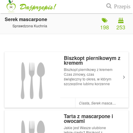
Serek mascarpone
Sprawdzona Kuchnia
198
253
Biszkopt piernikowym z
kremem
Biszkopt piernikowy z kremem
Czas zimowy, czas
świąteczny to okres, w którym
szczególne lubimy korzenne
rozgrzewające nut, aromat
pierników, cynamonu,
pomarańczy i orzechów.
Każdy piecze niezliczone
Ciasta
,
Serek mascarpone
,
Cyna
ilości pierniczków, pierników,
serników, ciast z maki...
Tarta z mascarpone i
owocami
Jakie jest Wasze ulubione
letnie ciasto? Biszkopt z