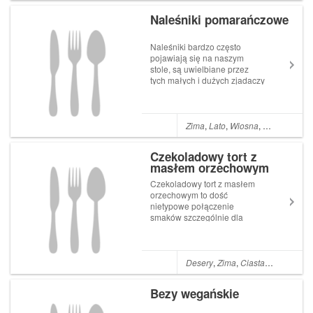
wymagające, a jednocześnie
Naleśniki pomarańczowe
bardzo smaczne. K...
Naleśniki bardzo często
pojawiają się na naszym
stole, są uwielbiane przez
tych małych i dużych zjadaczy
więc, żeby nie znudziły się,
kombinuję z dodatkami do
nich, jak i również z ich
składem. Tym razem
Zima
,
Lato
,
Wiosna
,
Obiad
,
Mąka
upiekłam naleśniki
pomarańczowe do ciasta
Czekoladowy tort z
dodała...
masłem orzechowym
Czekoladowy tort z masłem
orzechowym to dość
nietypowe połączenie
smaków szczególnie dla
europejskich podniebień, ale
jest dobrze znane w USA.
Jeśli lubicie smak ciasta
czekoladowego, masło
Desery
,
Zima
,
Ciasta
,
Jesień
,
Boż
orzechowe, maliny i banany
to tort będzie Wam smakował.
Bezy wegańskie
Smak t...