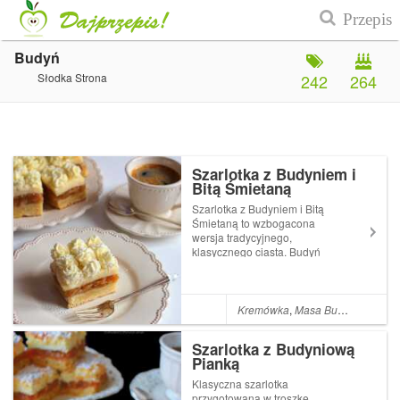
Budyń
Słodka Strona
242
264
Szarlotka z Budyniem i
Bitą Śmietaną
Szarlotka z Budyniem i Bitą
Śmietaną to wzbogacona
wersja tradycyjnego,
klasycznego ciasta. Budyń
idealnie komponuje się z
jabłkami, a bita śmietana
nadaje szarlotce lekkości.
Ciasto rozpływa się w ustach,
Kremówka
,
Masa Budyniowa
,
Bu
jest przepyszne w smaku, a
przy tym nie jest s...
Szarlotka z Budyniową
Pianką
Klasyczna szarlotka
przygotowana w troszkę