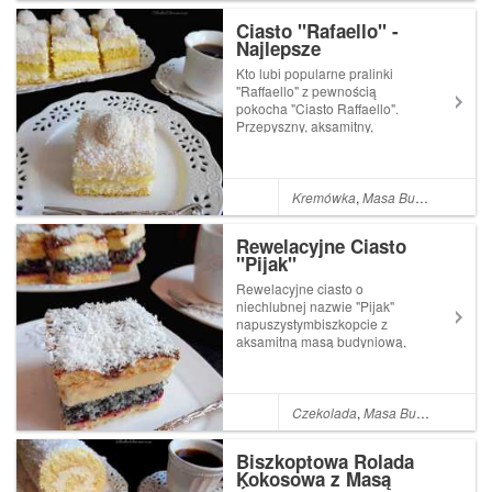
przepisu wychodzi wilgotne,
Ciasto "Rafaello" -
d...
Najlepsze
Kto lubi popularne pralinki
"Raffaello" z pewnością
pokocha "Ciasto Raffaello".
Przepyszny, aksamitny,
rozpływający się w ustach
krem,kokos, migdały, oraz
puszysty, delikatny biszkopt
naponczowanym malibu.
Kremówka
,
Masa Budyniowa
,
Bu
Wszystko pokrywa biała
czekolada oprószo...
Rewelacyjne Ciasto
"Pijak"
Rewelacyjne ciasto o
niechlubnej nazwie "Pijak"
napuszystymbiszkopcie z
aksamitną masą budyniową,
genialną warstwą
kokosowomakową,
orzeźwiającą, przełamującą
słodkośćkonfiturą
Czekolada
,
Masa Budyniowa
,
Po
porzeczkową i okrągłymi
biszkopcikami polanymi ...
Biszkoptowa Rolada
Kokosowa z Masą