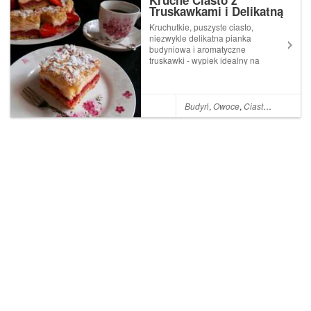
Kruche Ciasto z
Truskawkami i Delikatną
Budyniową Pianką
Kruchutkie, puszyste ciasto,
niezwykle delikatna pianka
budyniowa i aromatyczne
truskawki - wypiek idealny na
niedzielny deser. Ciasto
rozpływa się w ustach, jest
przepyszne w smaku i przede
wszystkim proste w
Budyń
,
Owoce
,
Ciasta Owocowe
przygotowaniu - klasyczne,
domowe ciasto...