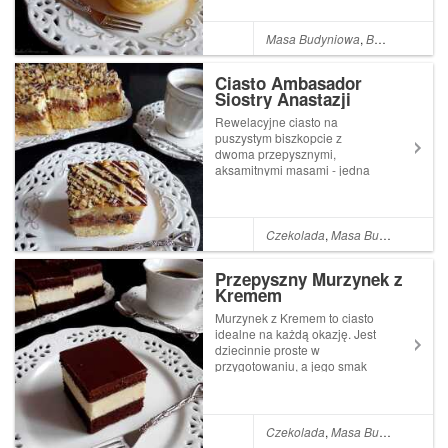
śmietaną to wyjątkowo
smaczna wersja domowych
eklerków.Obydwa,
Masa Budyniowa
,
Budyń
,
Bita Ś
przepysznekremy idealnie ze
sobą komponują two...
Ciasto Ambasador
Siostry Anastazji
Rewelacyjne ciasto na
puszystym biszkopcie z
dwoma przepysznymi,
aksamitnymi masami - jedna
czekoladowa z dużą ilością
bakali i całymi kawałkami
czekolady - druga
ananasowa. To niezwykłe
Czekolada
,
Masa Budyniowa
,
Po
połączenie czekolady, bakalii
oraz ananasa tworzy
Przepyszny Murzynek z
niesamowity sma...
Kremem
Murzynek z Kremem to ciasto
idealne na każdą okazję. Jest
dziecinnie proste w
przygotowaniu, a jego smak
zawsze będzie budził
zainteresowanie wśród
amatorów czekoladowych
ciast z kremem. Ciasto
Czekolada
,
Masa Budyniowa
,
Po
czekoladowe z poniższego