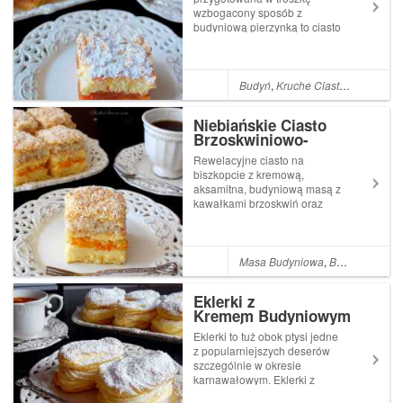
wzbogacony sposób z
budyniową pierzynką to ciasto
idealne dla wielbicieli ciast z
jabłkami. Kruchutkie,
puszyste ciasto, niezwykle
delikatna, słodziutka pianka
Budyń
,
Kruche Ciasta
,
Jabłka
budyniowa i cudowne,
smażone jabłuszka z aroma...
Niebiańskie Ciasto
Brzoskwiniowo-
Kokosowe
Rewelacyjne ciasto na
biszkopcie z kremową,
aksamitna, budyniową masą z
kawałkami brzoskwiń oraz
warstwą bezowo-kokosową -
wypiek, idealny na każdą
okazję. Brzoskwinie idealnie
komponują się z wiórkami
Masa Budyniowa
,
Budyń
,
Ciasta
kokosowymi tworząc
eleganckie, pięknie
Eklerki z
prezentują...
Kremem Budyniowym
i Bitą Śmietaną
Eklerki to tuż obok ptysi jedne
z popularniejszych deserów
szczególnie w okresie
karnawałowym. Eklerki z
kremem budyniowym i bitą