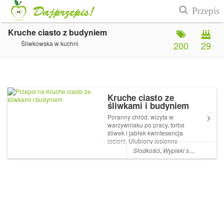
Kruche ciasto z budyniem
Śliwkowska w kuchni
200
29
Kruche ciasto ze
śliwkami i budyniem
Poranny chłód, wizyta w
warzywniaku po pracy, torba
śliwek i jabłek kwintesencja
jesieni. Ulubiony jesienny
sweter i ciepło kaloryferów.
Słodkości
,
Wypieki słodkie
,
Ciast
Szukanie inspiracji na
jesienne dania, zapach
kruchego ciasta ze śliwkami
rozchodzący się po całym
domuR...