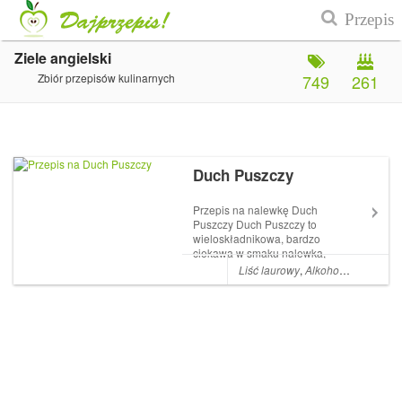
Ziele angielski
Zbiór przepisów kulinarnych
749
261
Duch Puszczy
Przepis na nalewkę Duch
Puszczy Duch Puszczy to
wieloskładnikowa, bardzo
ciekawa w smaku nalewka,
prawdę mówiąc jedna z
Liść laurowy
,
Alkohol
,
Nalewka
,
A
najlepszych jakie piłam
dotychczas. Składniki użyte
do stworzenia Ducha Puszczy
są bardzo aromatyczne i tak
różnorodne...