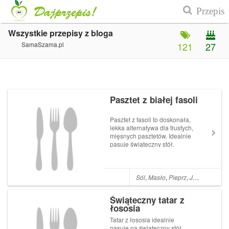
Wszystkie przepisy z bloga
SamaSzama.pl
121
27
Pasztet z białej fasoli
Pasztet z fasoli to doskonała,
lekka alternatywa dla tłustych,
mięsnych pasztetów. Idealnie
pasuje świąteczny stół.
Spróbujcie koniecznie!
Składniki: 1/2 kg fasoli Jasiek
1 por 1 duże jabłko 2 jaka
bułka tarta suszone pomidory
Sól
,
Masło
,
Pieprz
,
Jajka
,
Chili
,
S
w zalewie 1 łyżka ...
Świąteczny tatar z
łososia
Tatar z łososia idealnie
pasuje na świąteczny stół.