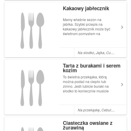
mniejsza od tej zwykłej a jej
Kakaowy jabłecznik
atut...
Mamy właśnie sezon na
jabłka. Szybki przepis na
kakaowy jabłecznik może być
świetnym pomysłem na
wykorzystanie tych owoców.
Składniki: 3 jajka 1 szklanka +
2 łyżki mąki pszennej 4 jabłka
pół szklanki cukru pół
Na słodko
,
Jajka
,
Cukier
,
Jabłka
łyżeczki sody 1 łyżeczka
proszku do...
Tarta z burakami i serem
kozim
To świetna przekąska, którą
można podać na ciepło lub
zimno. Jeśli lubicie buraki na
słodko to koniecznie musicie
spróbować tego dania.
Składniki: 1 opakowanie
ciasta francuskiego żółty ser
kozi 4 średniej wielkości
Na przekąskę
,
Cebula
,
Miód
,
Cia
buraki 2 cebule 2 łyżki
miodu...
Ciasteczka owsiane z
żurawiną