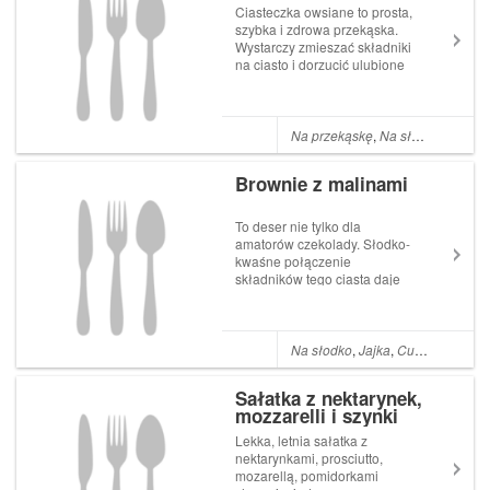
Ciasteczka owsiane to prosta,
szybka i zdrowa przekąska.
Wystarczy zmieszać składniki
na ciasto i dorzucić ulubione
dodatki. U mnie siemię lniane
i żurawina. Składniki 2
szklanki płatków owsianych
półtorej szklanki mąki 1
Na przekąskę
,
Na słodko
,
Masło
szklanka suszonej żura...
Brownie z malinami
To deser nie tylko dla
amatorów czekolady. Słodko-
kwaśne połączenie
składników tego ciasta daje
naprawdę niesamowicie
smakowity efekt. Ostatnio
zrobiłam to ciasto dwa razy w
ciągu jednego weekendu,
Na słodko
,
Jajka
,
Cukier
,
Kakao
,
takie miało wzięcie! Jeden raz
z malinami i jeden ze ś...
Sałatka z nektarynek,
mozzarelli i szynki
prosciutto
Lekka, letnia sałatka z
nektarynkami, prosciutto,
mozarellą, pomidorkami