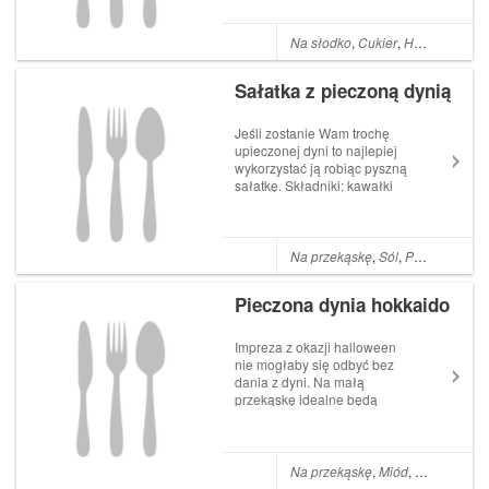
cytrusowymi, papają i
goździkami. Rozgrzeje i
poprawi odporność przez
Na słodko
,
Cukier
,
Herbata
,
Poma
zawartość witaminy C w
pomarańczy, cytrynie i
Sałatka z pieczoną dynią
limonce. Na pewno też pop...
Jeśli zostanie Wam trochę
upieczonej dyni to najlepiej
wykorzystać ją robiąc pyszną
sałatkę. Składniki: kawałki
upieczonej dyni hokkaido
sałata lodowa (lub rukola) ser
brie orzechy laskowe morele
suszone miód oliwa z oliwek
Na przekąskę
,
Sól
,
Pieprz
,
Miód
,
sól, pieprz Sp...
Pieczona dynia hokkaido
Impreza z okazji halloween
nie mogłaby się odbyć bez
dania z dyni. Na małą
przekąskę idealne będą
smaczne kawałki pieczonej
dyni hokkaido. Dynię
hokkaido można dostać już
właściwie w każdym
Na przekąskę
,
Miód
,
Oliwa z oliw
większym sklepie. Jest dużo