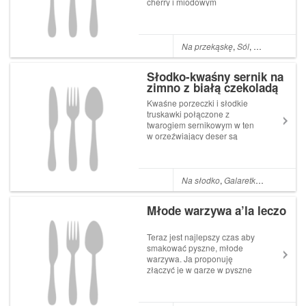
cherry i miodowym
dresingiem zaserwowana na
sałacie rzymskiej to idealny
pomysł na piknikową
przekąskę pod gołym niebem.
Na przekąskę
,
Sól
,
Miód
,
Oliwa z
Składniki: 3 dojrzałe
nektarynki 8-10 sztuk
Słodko-kwaśny sernik na
pomidor...
zimno z białą czekoladą
Kwaśne porzeczki i słodkie
truskawki połączone z
twarogiem sernikowym w ten
w orzeźwiający deser są
idealnym pomysłem na
upalne dni. Słodkości i
wyjątkowego smaku dodaje
mu biała czekolada. Pycha!
Na słodko
,
Galaretka
,
Owoce
,
Po
Składniki: 1 kg zmielonego
twarogu (można kupić ...
Młode warzywa a’la leczo
Teraz jest najlepszy czas aby
smakować pyszne, młode
warzywa. Ja proponuję
złączyć je w garze w pyszne
leczo. Smacznego! Składniki:
1/4 główki młodej kapusty 3-4
papryki czerwone 2 pętka