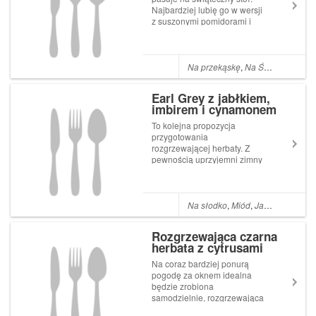
Najbardziej lubię go w wersji
z suszonymi pomidorami i
szczypiorkiem. Spróbujcie
sami! Składniki: świeży filet z
surowego łososia łosoś
wędzony słoik suszonych
Na przekąskę
,
Na Święta
,
łosoś
,
pomidorów w zalewie
szczypiorek ł...
Earl Grey z jabłkiem,
imbirem i cynamonem
To kolejna propozycja
przygotowania
rozgrzewającej herbaty. Z
pewnością uprzyjemni zimny
dzień a zapach jabłka z
cynamonem i imbirem
przypomni świąteczną
atmosferę. Składniki: 2 jabłka
Na słodko
,
Miód
,
Jabłka
,
Cynam
cynamon cały imbir miód 2-3
torebki mocnej herbaty Earl
Rozgrzewająca czarna
Grey...
herbata z cytrusami
Na coraz bardziej ponurą
pogodę za oknem idealna
będzie zrobiona
samodzielnie, rozgrzewająca
herbata z owocami