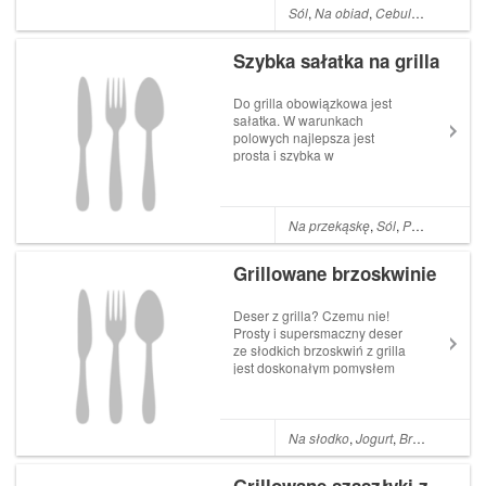
kiełbasy (np. myśliwskiej) 6-7
Sól
,
Na obiad
,
Cebula
,
Chili
,
Mar
młodych ziemniaków 2
cukini...
Szybka sałatka na grilla
Do grilla obowiązkowa jest
sałatka. W warunkach
polowych najlepsza jest
prosta i szybka w
przygotowaniu. Proponuję
zatem szybką sałatkę z
kapusty pekińskiej z owocami!
Składniki: mix owoców w
Na przekąskę
,
Sól
,
Pieprz
,
Kapus
puszce kapusta pekińska
orzechy włoskie pestki dyni
Grillowane brzoskwinie
c...
Deser z grilla? Czemu nie!
Prosty i supersmaczny deser
ze słodkich brzoskwiń z grilla
jest doskonałym pomysłem
na miłe zakończenie
wieczoru na świeżym
powietrzu. Polecam! Jako
dodatek do brzoskwiń
Na słodko
,
Jogurt
,
Brzoskwinie
,
G
świetnie pasują lody, ulubiony
serek np. mascarpone lub...