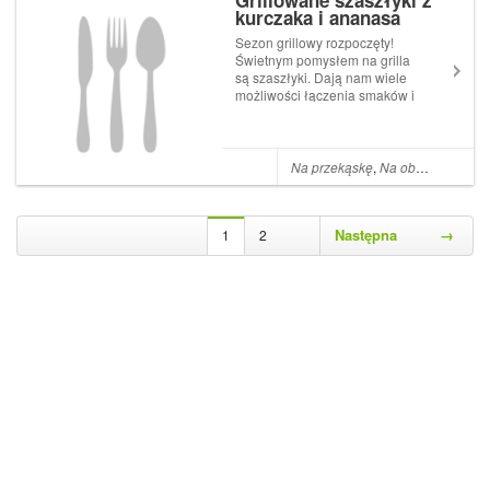
Grillowane szaszłyki z
kurczaka i ananasa
Sezon grillowy rozpoczęty!
Świetnym pomysłem na grilla
są szaszłyki. Dają nam wiele
możliwości łączenia smaków i
na pewno się nie znudzą.
Dodatkowo pracy z nimi nie
ma zbyt wiele a mogą stać się
pyszną propozycją dla
Na przekąskę
,
Na obiad
,
Cebula
każdego. Możesz je podać ze
swoim u...
Następna
→
1
2