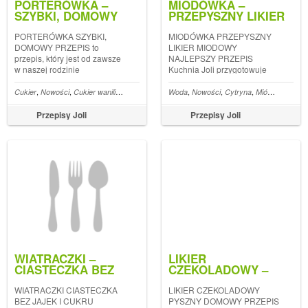
PORTERÓWKA –
MIODÓWKA –
SZYBKI, DOMOWY
PRZEPYSZNY LIKIER
PRZEPIS
MIODOWY –
NAJLEPSZY PRZEPIS
PORTERÓWKA SZYBKI,
MIODÓWKA PRZEPYSZNY
DOMOWY PRZEPIS to
LIKIER MIODOWY
przepis, który jest od zawsze
NAJLEPSZY PRZEPIS
w naszej rodzinie
Kuchnia Joli przygotowuje
Jola i Grześ przepyszna,
domowa miodówka
,
,
,
,
,
,
,
,
,
,
,
,
,
,
,
,
,
,
,
,
,
o
Mąka pszenna
Cukier
Nowości
śmietana
Cukier waniliowy
Mleko
żółtka
Piwo
Pączki
Spirytus
Woda
Spirytus
Alkohole-lista
Nowości
Tłusty czwartek
Cytryna
Porterówka
Miód
Pączki-lista
Porter
Cytryny
R
Przepisy Joli
Przepisy Joli
WIATRACZKI –
LIKIER
CIASTECZKA BEZ
CZEKOLADOWY –
JAJEK I CUKRU –
PYSZNY – DOMOWY
NAJLEPSZY PRZEPIS
PRZEPIS
WIATRACZKI CIASTECZKA
LIKIER CZEKOLADOWY
BEZ JAJEK I CUKRU
PYSZNY DOMOWY PRZEPIS