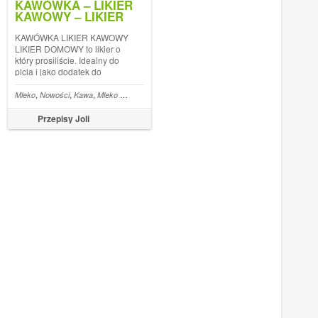
KAWÓWKA – LIKIER
KAWOWY – LIKIER
DOMOWY
KAWÓWKA LIKIER KAWOWY
LIKIER DOMOWY to likier o
który prosiliście. Idealny do
picia i jako dodatek do
wypieków. Oczywiście przepis
jedynie dla dorosłych!
,
,
,
,
,
,
,
,
,
ozczyn
Spirytus
Mleko
Rozczyn drożdżowy
Likiery
Nowości
Kawa
Mleko skondensowane
Spirytus
Likiery
Wanilia
Słodzone mle
Polecam i zapraszam do
udostępniania
Przepisy Joli