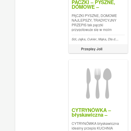
PĄCZKI – PYSZNE,
DOMOWE –
NAJLEPSZY,
TRADYCYJNY
PĄCZKI PYSZNE, DOMOWE
PRZEPIS
NAJLEPSZY, TRADYCYJNY
PRZEPIS tak pączki
przygotowuje się w moim
domu od zawsze
,
,
,
,
,
Sól
Jajka
Cukier
Mąka
Dla dzieci
Masł
Przepisy Joli
CYTRYNÓWKA –
błyskawiczna –
idealny przepis –
KUCHNIA JOLI
CYTRYNÓWKA błyskawiczna
idealny przepis KUCHNIA