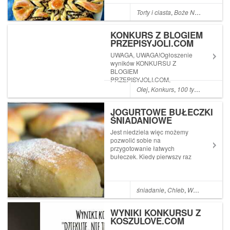
zapoznania się z
przepisem.Składniki:Ciasto:-
Torty i ciasta
,
Boże Narodzenie
,
D
450 g mąki - 20 g świeżych
drożdży- 3 łyżki cuk...
KONKURS Z BLOGIEM
PRZEPISYJOLI.COM
UWAGA, UWAGA!Ogłoszenie
wyników KONKURSU Z
BLOGIEM
PRZEPISYJOLI.COM,
zorganizowanym przez
Olej
,
Konkurs
,
100 tysięcy
,
Apple
wydawnictwo
BOOKOWNIK.PL,
JOGURTOWE BUŁECZKI
FOODER.PL oraz markę
ŚNIADANIOWE
KUJAWSKI.Bardzo wszystkim
dziękujemy za udział i za
Jest niedziela więc możemy
każdą wypowiedź. Wybór
pozwolić sobie na
zdecydowanie nie był łatwy.
przygotowanie łatwych
Poniż...
bułeczek. Kiedy pierwszy raz
je zrobiłam to żadne inne mi
już tak nie smakowały jak te
:D10 g drożdży suchych 200
ml jogurtu naturalnego 100 ml
śniadanie
,
Chleb
,
Wypieki drożdżowe
wody 1 łyżka miodu 2 łyżki
ol...
WYNIKI KONKURSU Z
KOSZULOVE.COM