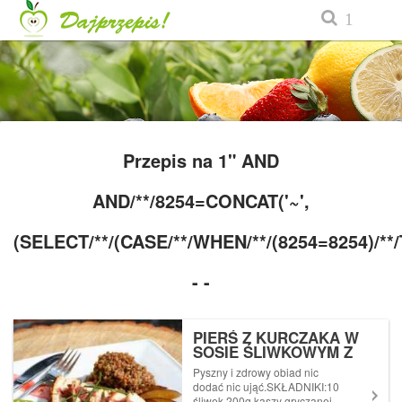
Przepis na 1" AND
AND/**/8254=CONCAT('~',
(SELECT/**/(CASE/**/WHEN/**/(8254=8254)/**/THE
- -
PIERŚ Z KURCZAKA W
SOSIE ŚLIWKOWYM Z
KASZĄ PIETRUSZKOWĄ
Pyszny i zdrowy obiad nic
dodać nic ująć.SKŁADNIKI:10
śliwek 200g kaszy gryczanej