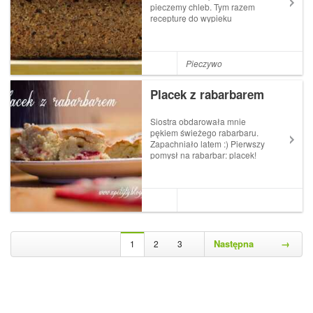
pieczemy chleb. Tym razem
recepturę do wypieku
zaproponowała Ela
prowadząca bloga W
poszukiwaniu Slow Life. To
jeden z naszych ulubionych
Pieczywo
blogów, do którego
zaglądamy z ogromną
Placek z rabarbarem
ciekawością. Ela-wierna idei
za...
Siostra obdarowała mnie
pękiem świeżego rabarbaru.
Zapachniało latem :) Pierwszy
pomysł na rabarbar: placek!
Smak z dzieciństwa. Idealny
w duecie z rabarbarowym
kompotem. A przepis bardzo
prosty i szybki, czyli taki, jakie
lubię najbardziej :)Składnik...
Następna
→
1
2
3