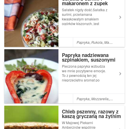
makaronem z zupek
chińskich
Sałatek nigdy dość.Sałatka z
surimi, przełamana
kwaskowatym smakiem
ogórków kiszonych, jest
świetna propozycją na
wieczorne spotkanie ze
znajomymi, dodatek do grilla,
czy po prostu w ramach lunch
Papryka
,
Rukola
,
Makaron z zupek chińskich
box'u do pracy.Znika tak samo
szybko jak się pojaw...
Papryka nadziewana
szpinakiem, suszonymi
pomidorami i mozzarellą
Pieczona papryka wzbudza
we mnie pozytywne emocje.
To z pewnością ten jej
nieprzeciętny aromat po
wyjęciu z piekarnika lub po
prostu fakt, że bardzo ja
lubię.Paprykę zazwyczaj
faszeruję mięsem, ale
Papryka
,
Mozzarella
,
Suszone po
zdarzają się takie dni, że
wypełnienia jest zdec...
Chleb pszenny, razowy z
kaszą gryczaną na żytnim
zakwasie.
W Majowej Piekarni
Amberznów wspólnie