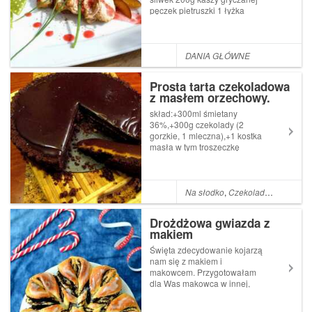
pęczek pietruszki 1 łyżka
czosnku granulowanego 1
szklanka koncentratu
barszczu czerwonego 1 łyżka
masła sól pieprz 1 szklanka
DANIA GŁÓWNE
bulionu warzywnego 1/2
szklanki oleju szczy...
Prosta tarta czekoladowa
z masłem orzechowy.
skład:+300ml śmietany
36%,+300g czekolady (2
gorzkie, 1 mleczna),+1 kostka
masła w tym troszeczkę
zostawić do posmarowania
blachy,+1 słoiczek masła
orzechowego,+270g ( czyli
3/4 dużego
Na słodko
,
Czekolada!!!
opakowania),+herbatników
kakaowych petit
Drożdżowa gwiazda z
beurre,Przygotowanie:Herba...
makiem
Święta zdecydowanie kojarzą
nam się z makiem i
makowcem. Przygotowałam
dla Was makowca w innej,
myślę, że bardziej efektownej
wersji. Zapraszam do