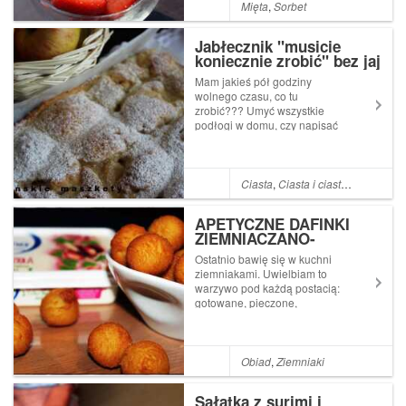
zachciewajki móc się nimi
Mięta
,
Sorbet
raczyć. Sorbety można robić z
wielu owoców, ale z racji
Jabłecznik "musicie
dużej zawartośc...
koniecznie zrobić" bez jaj
Mam jakieś pół godziny
wolnego czasu, co tu
zrobić??? Umyć wszystkie
podłogi w domu, czy napisać
posta na blogu???
Oczywiście, że napisać posta,
podłogi przecież nigdzie nie
uciekną :-) a ja mam dla Was
Ciasta
,
Ciasta i ciasteczka
,
Pomys
bardzo fajny przepis na
pyszne ciacho z jabłkami ...
APETYCZNE DAFINKI
ZIEMNIACZANO-
SEROWE
Ostatnio bawię się w kuchni
ziemniakami. Uwielbiam to
warzywo pod każdą postacią:
gotowane, pieczone,
smażone, duszone. I tak
pomyślałam żeby ziemniaki
połączyć z serkiem Apetiny.
Połączenie to niebo w gębie.
Obiad
,
Ziemniaki
A moja dieta? Odeszła dziś
na dalszy plan :...
Sałatka z surimi i