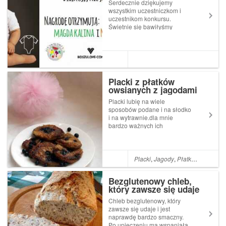
Serdecznie dziękujemy
wszystkim uczestniczkom i
uczestnikom konkursu.
Świetnie się bawiłyśmy
czytając Wasze teksty:))) Jury
w ala'antkowym składzie
zdecydowało przyznać
nagrody w postaci super,
ekstra mięciutkich bodziaków
od koszulove.com
Placki z płatków
następującym...
owsianych z jagodami
Placki lubię na wiele
sposobów podane i na słodko
i na wytrawnie.dla mnie
bardzo ważnych ich
elementem jest szybkość ich
przygotowania.Kiedy w
głowie nie ma pomysłu na
obiad lub kiedy po prostu
Placki
,
Jagody
,
Płatki owsiane
trzeba zjeść coś "na szybko",
wystarczy jedynie kilk...
Bezglutenowy chleb,
który zawsze się udaje
Chleb bezglutenowy, który
zawsze się udaje i jest
naprawdę bardzo smaczny.
Po upieczeniu ma wspaniałą