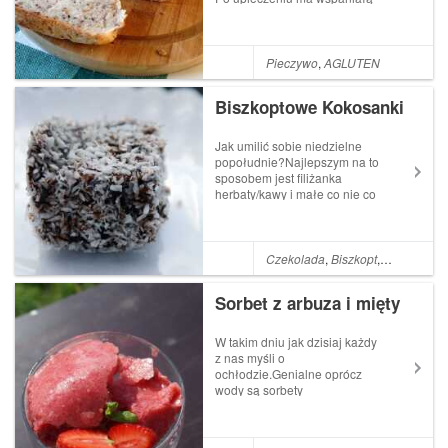
chrupiącą skórkę i delikatny
miąższ. Po kilku dniach jest
zwarty, nie kruszy się.Robiłam
go już kilkakrotnie i efekt za
Pieczywo
,
AGLUTEN
każdym razem dokonały. P...
Biszkoptowe Kokosanki
Jak umilić sobie niedzielne
popołudnie?Najlepszym na to
sposobem jest filiżanka
herbaty/kawy i małe co nie co
;)To małe co nie co powinno
koniecznie być słodkie,
podzielne i każdemu musi
smakować.To co?
Czekolada
,
Biszkopt
,
Wiórki kok
KOKOSANKI :)Składniki:3/4
szklanki mąki psze...
Sorbet z arbuza i mięty
W takim dniu jak dzisiaj każdy
z nas myśli o
ochłodzie.Genialne oprócz
wody są sorbety
owocowe.Warto je
przygotować wcześniej i w
razie potrzeby lub