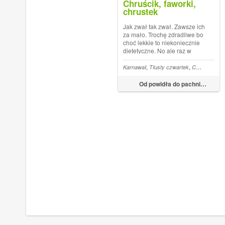
Chruścik, faworki,
chrustek
Jak zwał tak zwał. Zawsze ich
za mało. Trochę zdradliwe bo
choć lekkie to niekoniecznie
dietetyczne. No ale raz w
roku...Składniki:250g mąki
mieszanej (pszennej gładkiej
,
,
,
Karnawał
Tłusty czwartek
Chrustek
Ch
z krupczatką),łyżka rumu lub
wódki,łyżka cukru,3 żółtka,2
Od powidła do pachnidła.
łyżki kwaśnej śmietany,o...