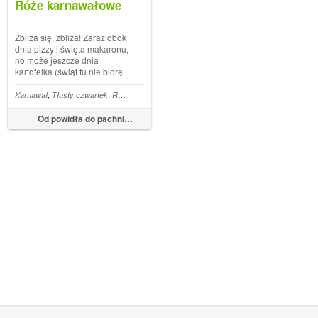
Róże karnawałowe
Zbliża się, zbliża! Zaraz obok
dnia pizzy i święta makaronu,
no może jeszcze dnia
kartofelka (świąt tu nie biorę
pod uwagę) mój ulubiony
dzień w roku. Zawsze sobie
,
,
,
ruścik
Karnawał
Faworki
Tłusty czwartek
Róże karnawałowe
obiecuję, że cały karnawał
będę robić karnawałowe
Od powidła do pachnidła.
smakołyki, a potem brakuje
czasu, No a...