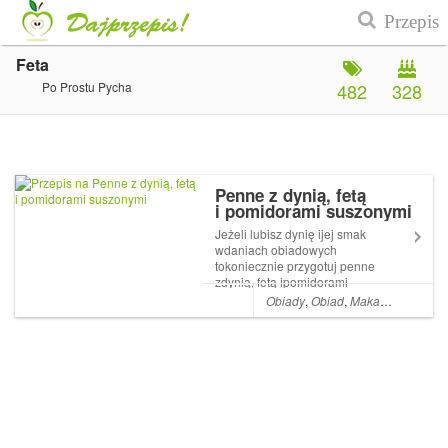
Feta
Po Prostu Pycha
482
328
Penne z dynią, fetą
i pomidorami suszonymi
Jeżeli lubisz dynię ijej smak
wdaniach obiadowych
tokoniecznie przygotuj penne
zdynią, fetą ipomidorami
suszonymi. Makaron
Obiady
,
Obiad
,
Makarony
,
Makar
wpołączeniu zwyrazistą fetą
isłodką dynią stanowi
genialne połączenie!