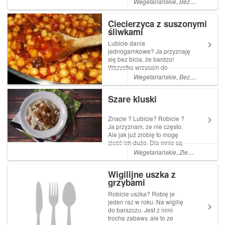
Wegetariańskie
,
Bezglutenowe
,
W
bardzo kombinować i tak
powstało to danie. Podałam
Ciecierzyca z suszonymi
je na rodzinnej imprezie
śliwkami
razem z innymi daniami i
okazało się, że cieszył się ...
Lubicie dania
jednogarnkowe? Ja przyznaję
się bez bicia, że bardzo!
Wszystko wrzycam do
jednego garnka i gotowe. Do
Wegetariańskie
,
Bezglutenowe
,
W
tego jak coś zostanie
wystarczy postawić garnek na
Szare kluski
ogniu, podgrzać i jeść ze
smakiem. Ciecierzyca
doskonale się nadaje na taki
Znacie ? Lubicie? Robicie ?
p...
Ja przyznam, ze nie często.
Ale jak już zrobię to mogę
zjeść ich dużo. Dla mnie są
pyszne. A do tego nie drogie i
Wegetariańskie
,
Ziemniaki
,
Mąka
łatwe w przygotowaniu. 1 kg
ziemniaków 1,5 szkl ( 180 g )
Wigilijne uszka z
mąki 1 jajko sól Ziemniaki
grzybami
obrać i zetrzeć, ...
Robicie uszka? Robię je
jeden raz w roku. Na wigilię
do barszczu. Jest z nimi
trochę zabawy, ale to ze