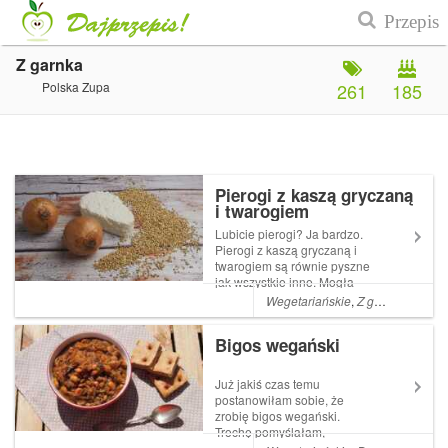
Z garnka
Polska Zupa
261
185
Pierogi z kaszą gryczaną
i twarogiem
Lubicie pierogi? Ja bardzo.
Pierogi z kaszą gryczaną i
twarogiem są równie pyszne
jak wszystkie inne. Mogła
bym jeść je bardzo często,
Wegetariańskie
,
Z garnka
,
Twaró
gdyby tylko trochę szybciej się
je robiło ciasto pierogowe
Bigos wegański
farsz : 250 g białego sera 1
szkl su...
Już jakiś czas temu
postanowiłam sobie, że
zrobię bigos wegański.
Trochę pomyślałam,
stwierdiłam, że nie mam co za