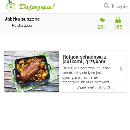
Jabłka suszone
Polska Zupa
261
185
Rolada schabowa z
jabłkami, grzybami i
jarmużem
Dzisiaj chciaam wam pokazać
schab, który nie tylko jest
pyszny, ale i ładnie się
prezentuje. Idealnie sprawdzi
się na rodzinnym obiedzie,
Z piekarnika
,
Boże Narodzenie
,
M
dużej imprezie, a jeśli coś
zostanie, resztki możecie
zjeść na zimno, też jest
smaczny. Wbrew pozorom nie
...