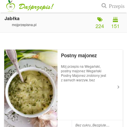
Jabłka
mojprzepisna.pl
224
151
Postny majonez
Mój przepis na Wegański,
postny majonez Wegański
Postny Majonez zrobiony jest
z samych warzyw, bez
dodatku tłuszczu, cukru i jajek
czy musztardy. Ja tego sosu
używam jako dressing do
wszystkich postnych sałatek i
surówek, doContinue read...
Bez cukru
,
Bezglutenowe
,
Jabłka