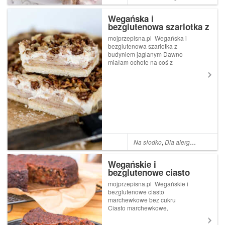
Wegańska i
bezglutenowa szarlotka z
budyniem jaglanym
mojprzepisna.pl Wegańska i
bezglutenowa szarlotka z
budyniem jaglanym Dawno
miałam ochotę na coś z
jabłkami i coś z budyniem. To
ciasto wspaniale wpisuje się
w moje oczekiwania. Jest
idealne na drugie śniadanie,
mało słodkie, bardzoConti...
Na słodko
,
Dla alergika
,
Bez cuk
Wegańskie i
bezglutenowe ciasto
marchewkowe bez cukru
mojprzepisna.pl Wegańskie i
bezglutenowe ciasto
marchewkowe bez cukru
Ciasto marchewkowe,
przepyszne, bardzo wilgotne,
wręcz zakalcowate, pełne