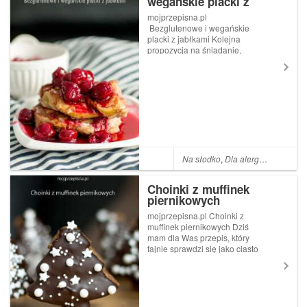
wegańskie placki z
jabłkami
mojprzepisna.pl
Bezglutenowe i wegańskie
placki z jabłkami Kolejna
propozycja na śniadanie,
nieco zdrowsze niż zwykle.
Placuszki bez cukru, z musem
owocowym, wegańskie i
bezglutenowe. Inspiracja blog
Olgi Smile. Składniki na 4
patelnie p...
Na słodko
,
Dla alergika
,
Bez cuk
Choinki z muffinek
piernikowych
mojprzepisna.pl Choinki z
muffinek piernikowych Dziś
mam dla Was przepis, który
fajnie sprawdzi się jako ciasto
na ostatnią chwilę, na święta,
na imprezę. Inspirację
czerpałam z blogu Moje
Wypieki. Muffinki są bardzo
smaczne, lekko aroma...