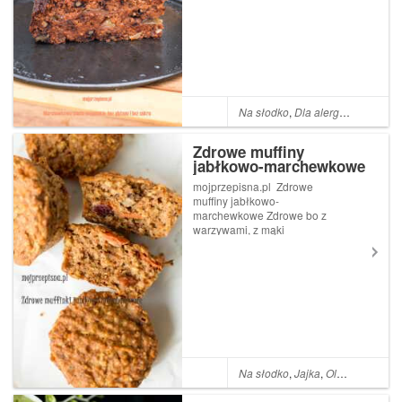
orzechów, z dodatkiem jabłek.
Przepis pochodzi z blogu True
Taste Hunters, tylko delikatnie
g...
Na słodko
,
Dla alergika
,
Sól
,
Mąk
Zdrowe muffiny
jabłkowo-marchewkowe
mojprzepisna.pl Zdrowe
muffiny jabłkowo-
marchewkowe Zdrowe bo z
warzywami, z mąki
pełnoziarnistej, z płatkami
jaglanymi muffiny. Szybko się
je robi i szybko znikają. Nie
zawierają nabiału, prawie bez
cukru. Przepis zainspirowany
z książk...
Na słodko
,
Jajka
,
Olej rzepakowy