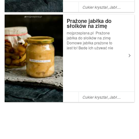
Cukier kryształ
,
Jabłka
,
Przetwor
Prażone jabłka do
słoików na zimę
mojprzepisna.pl Prażone
jabłka do słoików na zimę
Domowe jabłka prażone to
jest to! Będę ich używać nie
tylko do szarlotki, ale również
do ryżu i kaszek dla dzieci, z
tego powodu tylko część z
nich posłodziłam. Jabłuszka
prażone robi się...
Cukier kryształ
,
Jabłka
,
Przetwor