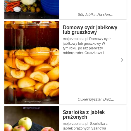
Sól
,
Jabłka
,
Na słono
,
Marchewk
Domowy cydr jabłkowy
lub gruszkowy
mojprzepisna.pl Domowy cydr
jabłkowy lub gruszkowy W
tym roku, po raz pierwszy
robimy cydry. Gruszkowy i
jabłkowy. Jeżeli i wy chcecie
sobie zrobić taki cydr w domu
musicie mieć dojrzałe, ale nie
uleżałe gruszki lub kwaśne
jabłka. Czas o...
Cukier kryształ
,
Drożdże
,
Jabłka
Szarlotka z jabłek
prażonych
mojprzepisna.pl Szarlotka z
jabłek prażonych Szarlotka