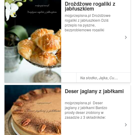
Drożdżowe rogaliki z
jabłuszkiem
mojprzepisna.pl Drożdżowe
rogaliki z jabłuszkiem Dziś
przepis na pyszne,
bezproblemowe rogaliki
drożdżowe. U mnie wersja z
jabłkiem, ale możecie włożyć
kostkę czekolady, gruby
plasterek banana, kawałek
śliwki, moreli czy ulubiony
dżem cz...
Na słodko
,
Jajka
,
Cukier kryształ
Deser jaglany z jabłkami
mojprzepisna.pl Deser
jaglany z jabłkami Bardzo
prosty deser zrobiony w
zasadzie z 3 składników:
kaszy jaglanej, jajek i jabłek.
Inspiracja z blogu Marcin
Gąsiński Kierunek Fitness.