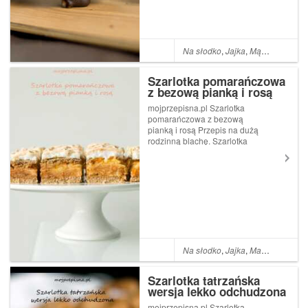
Na słodko
,
Jajka
,
Mąka pszenna
Szarlotka pomarańczowa
z bezową pianką i rosą
mojprzepisna.pl Szarlotka
pomarańczowa z bezową
pianką i rosą Przepis na dużą
rodzinną blachę. Szarlotka
szalenie posmakowała
rodzinie, to tego stopnia, że
po obfitym obiedzie prosili o
dokładkę dokładki.
Zdecydowanie polecam.
Może niety...
Na słodko
,
Jajka
,
Masło
,
Mąka p
Szarlotka tatrzańska
wersja lekko odchudzona
mojprzepisna.pl Szarlotka