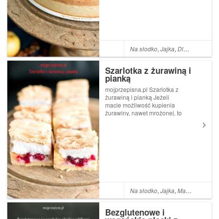
Zrezygnowałam ze stewii,
dałam mleko sojowe zam...
Na słodko
,
Jajka
,
Dla alergika
,
Be
Szarlotka z żurawiną i
pianką
mojprzepisna.pl Szarlotka z
żurawiną i pianką Jeżeli
macie możliwość kupienia
żurawiny, nawet mrożonej, to
zachęcam do upieczenia tej
szarlotki. Jest mało słodka, z
dużą zawartością jabłek,
żurawiny i bezową pianką.
Składniki na blaszkę ...
Na słodko
,
Jajka
,
Masło
,
Mąka p
Bezglutenowe i