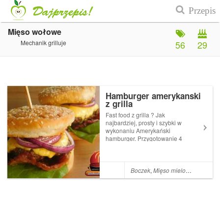
Mięso wołowe
Mechanik grilluje
56
29
Hamburger amerykanski
z grilla
Fast food z grilla ? Jak
najbardziej, prosty i szybki w
wykonaniu Amerykański
hamburger. Przygotowanie 4
sztuk nie zajmuje więcej niż
15 minut - zobacz
film.Składniki :400 gr mięsa
mielonego wołowego
Boczek
,
Mięso mielone
,
Ser
,
Ceb
(Biedronka)4 bułki do
hamburgerów (Biedronka)4...