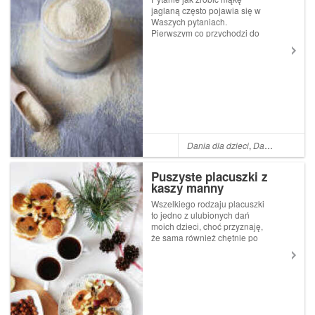
jaglaną często pojawia się w
Waszych pytaniach.
Pierwszym co przychodzi do
głowy to oczywiście zmielić
kaszę jaglaną w drobny pył ; )
Sama również podjęłam taką
próbę i jest to słuszny
kierunek, ale tak jak w
przypadku g...
Dania dla dzieci
,
Dania dla matek karmiących
Puszyste placuszki z
kaszy manny
Wszelkiego rodzaju placuszki
to jedno z ulubionych dań
moich dzieci, choć przyznaję,
że sama również chętnie po
nie sięgam ; ) Dzisiejszy
przepis składa się zaledwie z
4 podstawowych składników,
a resztę stanowią dodatki
dopasowane do naszych u...