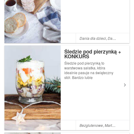
początkującej w tym temacie :
) Przyrządzenie domowej
szynki jest co prawda
prostsze niż myślałam, a poza
dobrym sz...
Dania dla dzieci
,
Dania dla matek karmiących
Śledzie pod pierzynką +
KONKURS
Śledzie pod pierzynką to
warstwowa sałatka, która
idealnie pasuje na świąteczny
stół. Bardzo lubię
przygotowywać ją w
mniejszych naczyniach,
ponieważ świetnie się
prezentuje i każdy bez
problemu sięga po tyle porcji,
na ile ma akurat ochotę : )...
Bezglutenowe
,
Marta gotuje
,
Śnia