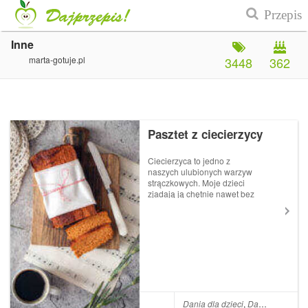
Inne
marta-gotuje.pl
3448
362
Pasztet z ciecierzycy
Ciecierzyca to jedno z
naszych ulubionych warzyw
strączkowych. Moje dzieci
zjadają ją chętnie nawet bez
dodatków, więc maksymalnie
wykorzystuję tę fascynację,
która mam nadzieję nie jest
tylko chwilowa ; ) Cieciorka to
bogate źródło białka, bło...
Dania dla dzieci
,
Dania dla matek karmiących