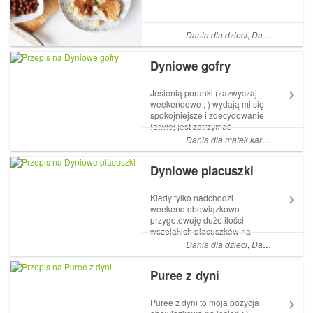
Dania dla dzieci
,
Dania dla matek karmiących
Dyniowe gofry
Jesienią poranki (zazwyczaj
weekendowe ; ) wydają mi się
spokojniejsze i zdecydowanie
łatwiej jest zatrzymać
wszystkich na dłużej przy
Dania dla matek karmiących
,
Śnia
stole ; ) W tym miesiącu
króluje u nas dynia,
Dyniowe placuszki
uwielbiam dodawać ją do
absolutnie do wszystkiego,
ostatnio prz...
Kiedy tylko nadchodzi
weekend obowiązkowo
przygotowuję duże ilości
wszelakich placuszków na
śniadanie ; ) Ponieważ sezon
Dania dla dzieci
,
Dania dla matek karmiących
dyniowy w pełni
postanowiłam wypróbować
Puree z dyni
panckes z dodatkiem
dyniowego puree, które
poleciła mi Agnieszka : )
Puree z dyni to moja pozycja
Placuszki wychodzą bar...