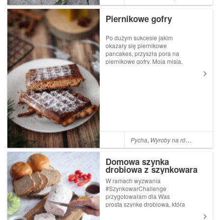
Piernikowe gofry
Po dużym sukcesie jakim
okazały się piernikowe
pancakes, przyszła pora na
piernikowe gofry. Moja misja,
aby przekonać Maluchy do
smaku pierników zbliża się
ku końcowi : ) Polecam!
Składniki: 45 g masła 100 ml
płynnego miodu 1 jajko
(wielkość L...
Pycha
,
Wyroby na różne okazje
,
Domowa szynka
drobiowa z szynkowara
W ramach wyzwania
#SzynkowarChallenge
przygotowałam dla Was
prostą szynkę drobiową, która
okazała się świetnym
wyborem dla osoby