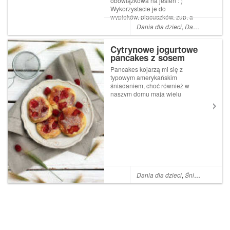
obowiązkowa na jesień : )
Wykorzystacie je do
wypieków, placuszków, zup, a
nawet przygotowania
Dania dla dzieci
,
Dania dla matek karmiących
pieczywa. W najbliższym
czasie będę Was zamęczać
Cytrynowe jogurtowe
kilkoma przykładami ;
pancakes z sosem
)Przyrządzenie dyniowego
waniliowym – idealne
puree jest banalnie prost...
Pancakes kojarzą mi się z
mleczne śniadanie na
typowym amerykańskim
rozpoczęcie roku
śniadaniem, choć również w
szkolnego
naszym domu mają wielu
zwolenników. Placuszki są
bardzo szybkie do
przygotowania i zazwyczaj
powinniście mieć wszystkie
składniki pod ręką. Dodatek
cytryny dodaje im pysznego,
or...
Dania dla dzieci
,
Śniadania i kolacje