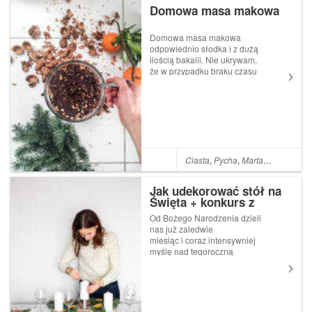
Domowa masa makowa
Domowa masa makowa
odpowiednio słodka i z dużą
ilością bakalii. Nie ukrywam,
że w przypadku braku czasu
zdarza mi się również
korzystać z gotowych
mieszanek, ale nie trudno się
domyślić, że to nie to samo : )
Domową wersję możemy
dopasować idea...
Ciasta
,
Pycha
,
Marta gotuje
,
Mart
Jak udekorować stół na
Święta + konkurs z
Ambition
Od Bożego Narodzenia dzieli
nas już zaledwie
miesiąc i coraz intensywniej
myślę nad tegoroczną
dekoracją świątecznego stołu
: ) Uwielbiam prosty,
minimalistyczny styl, więc
ilość dodatków nigdy nie jest
u nas zbyt duża.