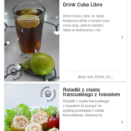
Drink Cuba Libre
Drink Cuba Libre to dość
klasyczny drink z rumem oraz
coca-colą. Jest on bardzo
łatwy w wykonaniu i nie
wymaga użycia shakera.
Zalicza się do jednych z
najbardziej popularnych
klubowych drinków. Drink
Cuba Libre w dosłownym
tłumaczeniu z języ...
Biały rum
,
Drinki
,
Cola
,
Limonka
,
Roladki z ciasta
francuskiego z łososiem
Roladki z ciasta francuskiego
z łososiem to pomysł na
szybką przekąskę z ciasta
francuskiego, idealną na
imprezę, np. na Sylwestra.
Taka przekąska również
świetnie się sprawdzi jako