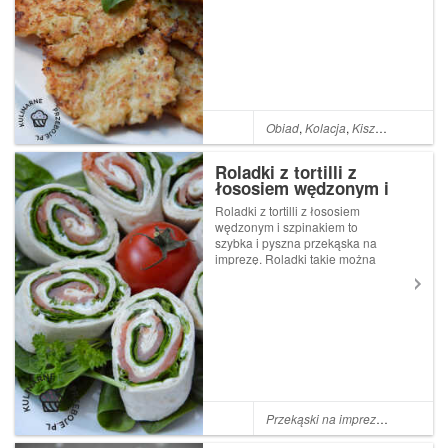
sklepik, w którym zawsze
możemy zaopatrzyć się w
przepyszną kiszoną kapustę
prosto z beczki. Dlatego, gdy
tylk...
Obiad
,
Kolacja
,
Kiszona kapusta
Roladki z tortilli z
łososiem wędzonym i
szpinakiem
Roladki z tortilli z łososiem
wędzonym i szpinakiem to
szybka i pyszna przekąska na
imprezę. Roladki takie można
wykonać na wiele różnych
sposób wymieniając
pojedyncze składniki na
swoje ulubione. Przekąskę
taką można przygotować parę
godzin s...
Przekąski na imprezę
,
Przekąski