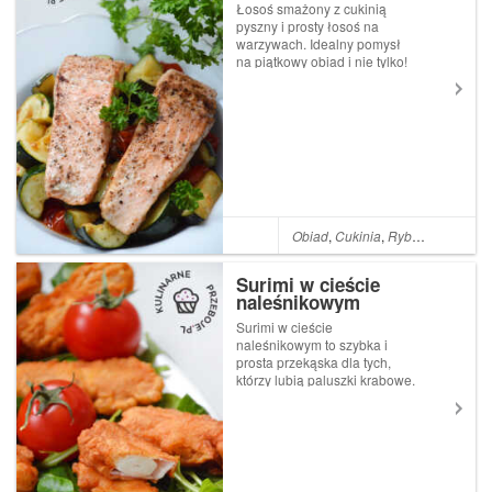
Łosoś smażony z cukinią
pyszny i prosty łosoś na
warzywach. Idealny pomysł
na piątkowy obiad i nie tylko!
Łososia nie należy smażyć
zbyt długo, by pozostał
soczysty. Polecam również
przepis: Łosoś w kremowym
sosie ze szpinakiem i
suszonymi pom...
Obiad
,
Cukinia
,
Ryby
,
Łosoś
Surimi w cieście
naleśnikowym
Surimi w cieście
naleśnikowym to szybka i
prosta przekąska dla tych,
którzy lubią paluszki krabowe.
Dodatek ciasta
naleśnikowego i ziół sprawia,
że powstaje całkiem nowe,
ciekawe danie :) Surimi w
cieście można zajadać tak po
prostu lub np. z ...