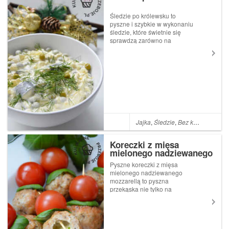
Śledzie po królewsku to
pyszne i szybkie w wykonaniu
śledzie, które świetnie się
sprawdzą zarówno na
wszelkiego rodzaju święta
(np. Boże Narodzenie, a
nawet na Wielkanoc, gdyż
zawierają ugotowane na
twardo jajka), czy też imprezy,
np. urodziny...
Jajka
,
Śledzie
,
Bez kategorii
,
Gro
Koreczki z mięsa
mielonego nadziewanego
mozzarellą
Pyszne koreczki z mięsa
mielonego nadziewanego
mozzarellą to pyszna
przekąska nie tylko na
imprezę. Sylwester już za
nami, ale karnawał jeszcze
trwa, więc polecam je
wypróbować :) Równie