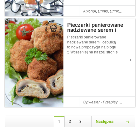
Alkohol
,
Drinki
,
Drink
,
Grenadine
Pieczarki panierowane
nadziewane serem i
cebulką
Pieczarki panierowane
nadziewane serem i cebulką
to nowa propozycja na blogu
:) Wcześniej na naszej stronie
pojawiły się już pieczarki w
panierce z dodatkiem
parmezanu, które bardzo
nam, jak i Wam zasmakowały.
Tak więc teraz z okazji
tworzenia nowych ...
Sylwester - Przepisy na Sylwestra
Następna
→
1
2
3