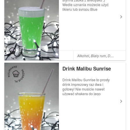
Wedle uznania możecie użyć
likieru lub syropu Blue
Curacao. Ja preferuję syrop,
ponieważ zdecydowanie wolę
słodsze drinki :) Toniku
również dodaję tylko
odrobinę, by nie było w nim
zbyt ...
Alkohol
,
Biały rum
,
Drinki
,
Syrop 
Drink Malibu Sunrise
Drink Malibu Sunrise to prosty
drink imprezowy raz dwa i
gotowy! Nie musicie nawet
używać shakera do jego
wykonania :) No chyba, że go
posiadacie, to możecie użyć :)
Drink Malibu Sunrise
Składniki: 40 ml wódki 30 ml
Malibu 150 ...