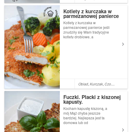
Kotlety z kurczaka w
parmezanowej panierce
Kotlety z kurczaka w
parmezanowej panierce jeśli
znudziły się Wam tradycyjne
kotlety drobiowe, a
uwielbiacie twarde sery tup
Parmezan czy Grana Padano,
to musicie koniecznie
wypróbować ten przepis!
Pyszna serowa panierka, to
super pomysł na ur...
Obiad
,
Kurczak
,
Czosnek
,
Parme
Fuczki. Placki z kiszonej
kapusty.
Kocham kapustę kiszoną, a
mój Mąż chyba jeszcze
bardziej. Najlepsza jest ta
domowa lub od
sprawdzonego dostawcy. My
mamy swój taki osiedlowy