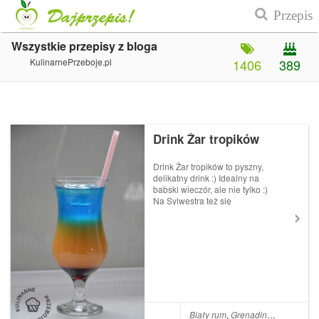
Wszystkie przepisy z bloga
KulinarnePrzeboje.pl
1406
389
Drink Żar tropików
Drink Żar tropików to pyszny,
delikatny drink :) Idealny na
babski wieczór, ale nie tylko :)
Na Sylwestra też się
sprawdzi, chociaż do niego
jeszcze daleko ;) Jednak jeśli
planujecie jakąś imprezę w
karnawale, to koniecznie
wypróbujcie tego drinka, bo...
Biały rum
,
Grenadine
,
Sok poma