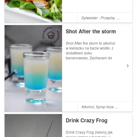
Sylwester - Przepisy na Sylwestra
Shot After the storm
Shot After the storm to alkohol
w kieliszku na bazie wódki, z
dodatkiem soku
bananowego. Zachęcam do
wypróbowania przepisu :)
Jeśli lubicie bardziej shoty niż
drinki, to polecam Wam
również wypróbować,
m.in. Shot Smerfetka , Shot
Boski Żigolo ...
Alkohol
,
Syrop blue curacao
,
Wód
Drink Crazy Frog
Drink Crazy Frog zielony jak
słynna żabka z teledysku ;)