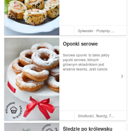
drugie śniadanie do pracy,
czy szkoły. Można ją zajadać
samod...
Sylwester - Przepisy na Sylwestra
Oponki serowe
Serowe oponki to takie jakby
pączki serowe, których
głównym składnikiem jest
właśnie twaróg. Jeśli lubicie
mój przepis na mini pączki z
twarogu, to koniecznie
wypróbujcie również ten
przepis! Na pewno się nie
zawiedziecie! Przepis na
oponki se...
Słodkości
,
Twaróg
,
Tłusty Czwartek
Śledzie po królewsku