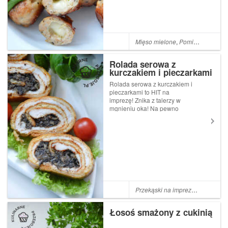
świetnie sprawdzą się jako
przekąska do pracy, czy do
oglądania ...
Mięso mielone
,
Pomidorki koktajlowe
Rolada serowa z
kurczakiem i pieczarkami
Rolada serowa z kurczakiem i
pieczarkami to HIT na
imprezę! Znika z talerzy w
mgnieniu oka! Na pewno
wszystkim zasmakuje, bo któż
nie lubi dobrego żółtego sera
z dodatkiem soczystego
kurczaka w towarzystwie
smażonych pieczarek z
cebulką? :) Po...
Przekąski na imprezę
,
Przekąski
Łosoś smażony z cukinią