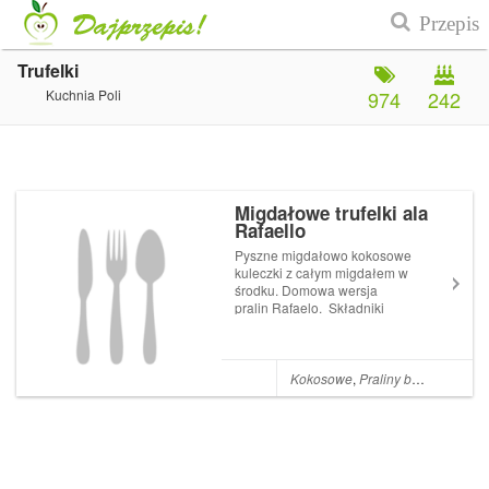
Trufelki
Kuchnia Poli
974
242
Migdałowe trufelki ala
Rafaello
Pyszne migdałowo kokosowe
kuleczki z całym migdałem w
środku. Domowa wersja
pralin Rafaelo. Składniki
masło 250 g cukier 150 g
mleko pełne w proszku 2,5-3
szklanki aromat migdałowy
cukier migdałowy wiórki
Kokosowe
,
Praliny batony trufle
,
migdałowe lub kokosowe
migdały c...