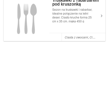
Truskawki z rabarbarem
pod kruszonką
Sezon na truskawki i rabarbar,
idealne połączenie na letni
deser. Ciasto kruche forma 25
cm x 35 cm. mąka 450 g
cukier 100 g jajko 1, żółtka z 3
jaj masło 150 g margaryna 50
g śmietana 1 łyżka Wszystkie
składniki zagnieść w kulę
Ciasta z owocami
,
Ciasta kruche i półkruche
elastycznego ciasta, po...