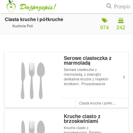
Ciasta kruche i półkruche
Kuchnia Poli
974
242
Serowe ciasteczka z
marmoladą
Serowe ciasteczka z
marmoladą, z zewnątrz
delikatnie kruche z miękkim
środkiem. Przygotowanie
pysznych i prostych rulonów
nie zajmuje dużo czasu, a
dodatek do herbaty lub kawy
jak da mnie idealny. Składniki
Ciasta kruche i półkruche
,
Kruche
na ciasto ser twarogowy 250
g mąka ok. 400 g...
Kruche ciasto z
brzoskwiniami
Kruche ciasto z
brzoskwiniami. Świetny