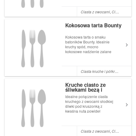
bardzo smaczna sama w
sobie i bez nich. Ciasto
najprostsze z możliwych i
Ciasta z owocami
,
Ciasta kruche i półkruche
szybkie w przygotowaniu.
Szarlotka na form...
Kokosowa tarta Bounty
Kokosowa tarta o smaku
batoników Bounty. Idealnie
kruchy spód, mocno
kokosowe nadzienie zalane
grubą warstwą polewy
czekoladowej. Deser dla
fanów czekolady i kokosa.
Spód tarty mąka 280 g
Ciasta kruche i półkruche
,
Kokos
szczypta soli cukier puder 2
łyżki żółtka z 2 jaj proszek do
Kruche ciasto ze
pie...
śliwkami bezą i
kruszonką
Idealne połączenie ciasta
kruchego z owocami słodkiej
śliwki pod kruszonką z
kwaśną nutą powideł
pierwszych śliwek. Ciasto
wykończone słodką i kruchą
bezą, lekko posypane cukrem
pudrem. Ciasto kruche forma
Ciasta z owocami
,
Ciasta kruche i półkruche
2535 cm lub większa