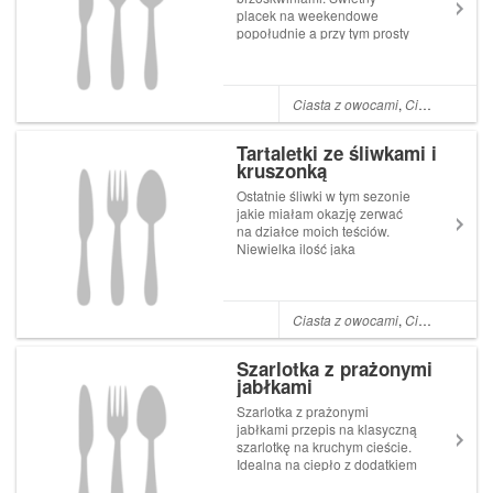
placek na weekendowe
popołudnie a przy tym prosty
w przygotowaniu. Soczyste
brzoskwinie na kakaowym
kruchym cieście,
dopełnieniem jest delikatna
Ciasta z owocami
,
Ciasta kruche i półkruche
pianka czekoladowa. Ciasto
rozpływające się w ustach.
Tartaletki ze śliwkami i
Polecam ! Cias...
kruszonką
Ostatnie śliwki w tym sezonie
jakie miałam okazję zerwać
na działce moich teściów.
Niewielka ilość jaka
pozostała i tak sobie
uświadomiłam, że nie
nacieszyłam się nimi tego
lata. Dzisiaj padło na mini
Ciasta z owocami
,
Ciasta kruche i półkruche
tartaletki ze śliwkami i
kruszonką w, których zasma...
Szarlotka z prażonymi
jabłkami
Szarlotka z prażonymi
jabłkami przepis na klasyczną
szarlotkę na kruchym cieście.
Idealna na ciepło z dodatkiem
lodów lub bitej śmietany