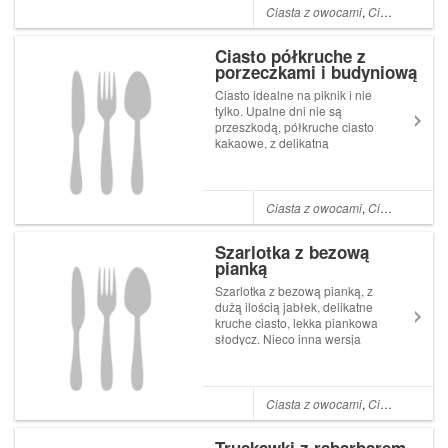
kwaśnym dżemem z czarnej
Ciasta z owocami
,
Ciasta kruche i półkruche
porzeczki, wiśniami i do tego
dla złamania smaku słodycz
Ciasto półkruche z
bez...
porzeczkami i budyniową
pianką
Ciasto idealne na piknik i nie
tylko. Upalne dni nie są
przeszkodą, półkruche ciasto
kakaowe, z delikatną
budyniową pianką, z
czerwoną porzeczkę. Pięknie
się prezentuje a jeszcze lepiej
smakuje. Ciasto na formę o
Ciasta z owocami
,
Ciasta kruche i półkruche
wymiarach 2540 cm lub
mniejsza ci...
Szarlotka z bezową
pianką
Szarlotka z bezową pianką, z
dużą ilością jabłek, delikatne
kruche ciasto, lekka piankowa
słodycz. Nieco inna wersja
ciasta, które pamiętam z
dzieciństwa. Jesienną porą
idealne ciasto na zimne
popołudnie, do ciepłej kawy.
Ciasta z owocami
,
Ciasta kruche i półkruche
Ciasto na formę 25 x 35 cm
mąk...