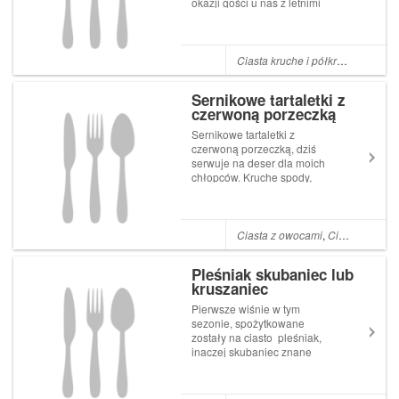
okazji gości u nas z letnimi
owocami. Dzisiejsza wersja z
rabarbarem, dla odmiany
pianka budyniowa o smaku
czekoladowym.
Ciasta kruche i półkruche
,
Kruche
Półkruche ciasto forma 25 x
35 cm mąka pszenn...
Sernikowe tartaletki z
czerwoną porzeczką
Sernikowe tartaletki z
czerwoną porzeczką, dziś
serwuje na deser dla moich
chłopców. Kruche spody,
delikatny sernik z kwaśną
nutą czerwonej porzeczki na
wierzchu każdej mini tarty.
Składniki na 6 foremek mąka
Ciasta z owocami
,
Ciasta kruche i półkruche
pszenna 1 szklanka szczypta
soli masło 80 g...
Pleśniak skubaniec lub
kruszaniec
Pierwsze wiśnie w tym
sezonie, spożytkowane
zostały na ciasto pleśniak,
inaczej skubaniec znane
również pod nazwą
kruszaniec. Kruche ciasto
dwukolorowe, przekładane