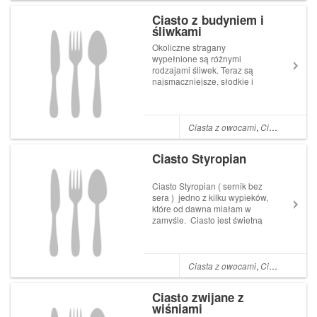
margaryna 250 g mąka...
Ciasto z budyniem i
śliwkami
Okoliczne stragany
wypełnione są różnymi
rodzajami śliwek. Teraz są
najsmaczniejsze, słodkie i
dorodne dlatego warto
korzystać. Ciasto półkruche z
owocami często gościło na
naszym stole w tym sezonie.
Ciasta z owocami
,
Ciasta kruche i półkruche
Moje końcowe zapasy
postanowiłam wykorzystać na
Ciasto Styropian
ko...
Ciasto Styropian ( sernik bez
sera ) jedno z kilku wypieków,
które od dawna miałam w
zamyśle. Ciasto jest świetną
alternatywą dla krajów, gdzie
ser twarogowy jest ciężko
dostępny. Wiele lat temu,
będąc w Belgii byłam bardzo
Ciasta z owocami
,
Ciasta kruche i półkruche
zaskoczona, że taki dla na...
Ciasto zwijane z
wiśniami