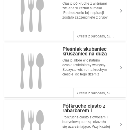
Ciasto półkruche z wiśniami
zwijane w kształt ślimaka.
Pochodzenie tej inspiracji
zostało zaczerpnięte z grupy
społecznościowej, gdzie
podane było samo zdjęcie
bez przepisu, wiadome było
tylko tyle, że jest to ciasto
Ciasta z owocami
,
Ciasta kruche i półkruche
półkruche. W ostatnim czasie
jedno...
Pleśniak skubaniec
kruszaniec na dużą
blachę
Ciasto, które w ostatnim
czasie uwielbiamy wszyscy.
Soczyste wiśnie na kruchym
cieście, do tego dżem z
czarnej porzeczki natomiast
dla przełamania
kwaskowatego smaku
delikatna bezowa pianka.
Ciasta z owocami
,
Ciasta kruche i półkruche
Składniki na blachę o
wymiarach 3545 cm i
Półkruche ciasto z
większe. Cias...
rabarbarem i
czekoladową pianką
Półkruche ciasto z owocami i
budyniową pianką, okazało
się uzależniające. Przy każdej