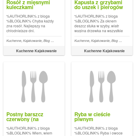
Rosół z mięsnymi
Kapusta z grzybami
kuleczkami
do uszek i pierogów
%AUTHORLINK% z bloga
%AUTHORLINK% z bloga
%BLOGLINK% Chyba każdy
%BLOGLINK% Za oknem
zna rosół. Najlepszy na
deszcz stuka w szyby, wiatr
chłodniejsze dni.
wygina drzewka na wszystkie
Aromatyczny, parujący i
strony. Czyli dzień w którym
sycący. Rosół może być też
zupelnie nic się nie chce
,
,
,
,
,
,
,
,
,
,
,
,
,
,
,
,
zybko i tanio
Kuchenne
Obiad
Kajakowanie
Inne
Tradycyjne
Blog kulinarny
Co na obiad
Obiad
Kuchenne
Tradycyjne
Śniadanie/Kolacja
Kajakowanie
Co na obiad
Na rejs
Blog kulinarny
Zupy
Ziemniaczan
S
bazą pod inne zupy, jak
robić. Jakiś czas temu
chociażby ogórkowa czy
robiliśmy pierogi z kaszą
Kuchenne Kajakowanie
Kuchenne Kajakowanie
pomidorowa. Czemu jednak
gryczaną. Zrobiliśmy wtedy
nie zaszaleć i nie zrobić do
jeszcze jeden farsz: kap...
niego mięsnych...
Postny barszcz
Ryba w cieście
czerwony (na
piwnym
jabłkach)
%AUTHORLINK% z bloga
%AUTHORLINK% z bloga
%BLOGLINK% Wiem, wiem
%BLOGLINK% Ryba i owoce