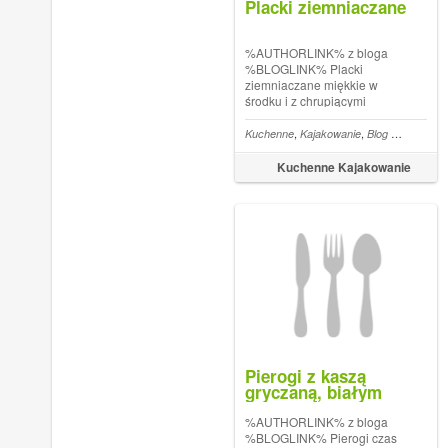
Placki ziemniaczane
%AUTHORLINK% z bloga
%BLOGLINK% Placki
ziemniaczane miękkie w
środku i z chrupiącymi
brzegami. Takie lubimy
najbardziej. Można je jeść na
,
,
,
Kuchenne
Kajakowanie
Blog kulinarny
S
słodko posypane cukrem lub
słono jako podstawa do
Kuchenne Kajakowanie
gulaszu. Proste w
przygotowaniu, chociaż
czasoch...
Pierogi z kaszą
gryczaną, białym
serem i grzybami
%AUTHORLINK% z bloga
%BLOGLINK% Pierogi czas