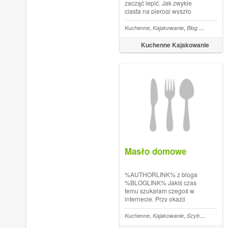
zacząć lepić. Jak zwykle
ciasta na pierogi wyszło
bardzo dużo a farszu jeszcze
więcej. W związku z
,
,
,
Kuchenne
Kajakowanie
Blog kulinarny
S
powyższym spora część z
nich została zamrożona.
Kuchenne Kajakowanie
Farsze robiliśmy dwa, jeden z
kaszą gryczaną i białym
serem....
Masło domowe
%AUTHORLINK% z bloga
%BLOGLINK% Jakiś czas
temu szukałam czegoś w
internecie. Przy okazji
natknęłam się na przepis jak
zrobić masło. Zawsze
,
,
,
Kuchenne
Kajakowanie
Szybko i tanio
I
wydawało mi się, że potrzeba