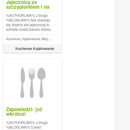
Jajecznica ze
szczypiorkiem i na
masełku
%AUTHORLINK% z bloga
%BLOGLINK% Nie chwaląc
się zbytnio ale jajecznicę to
potrafię zrobić bardzo dobrą.
Niby rzecz prosta, wbić jajka
na patelnię, pomieszać i
,
,
,
,
,
,
,
,
,
,
,
,
,
,
e
zybko i tanio
Tanio
Kuchenne
Inne
Kajakowanie
Tradycyjne
Blog kulinarny
Co na obiad
Szybko i tanio
Mączne
Święta
Tradycyjne
Wigilia
Pierogi
Śniadanie/Kolacja
N
gotowe. Teoria, teorią jednak
praktyka często pokazuje coś
Kuchenne Kajakowanie
innego. Jaka według mnie to
jajecz...
Zapowiedzi: już
wkrótce!
%AUTHORLINK% z bloga
%BLOGLINK% Cześć!