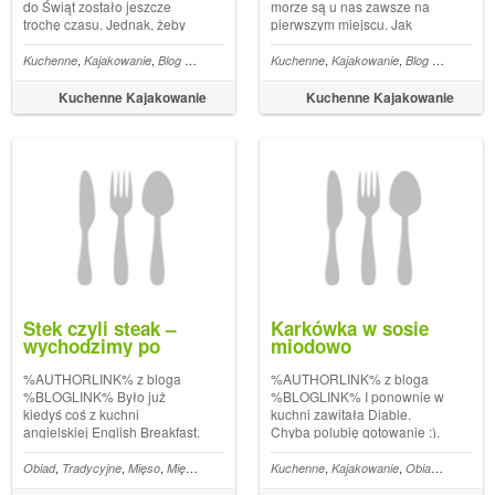
do Świąt zostało jeszcze
morze są u nas zawsze na
trochę czasu. Jednak, żeby
pierwszym miejscu. Jak
nikogo gotowanie nie
wiadomo są zdrowe,
zaskoczyło postanowiliśmy
dostarczają minerały, kwasy,
,
,
,
,
,
,
,
,
,
,
,
,
,
,
zybko i tanio
Kuchenne
Obiad
Kajakowanie
Tradycyjne
Blog kulinarny
Co na obiad
Szybko i tanio
Mączne
Kuchenne
Pierogi
Obiad
Kajakowanie
Tradycyjne
Blog kulinarny
Co na obiad
S
już zacząć robić potrawy na
witaminy. Sposobów na
Wigilijny stół. Przez cały
przyrządzanie ryb jest tyle ile
Kuchenne Kajakowanie
Kuchenne Kajakowanie
listopad pojawiać się będą
ryb w pobliskim stawie. O
nasze wigilijne propozycje. ...
cieście piwnym zapewne
nieraz s...
Stek czyli steak –
Karkówka w sosie
wychodzimy po
miodowo
angielsku…
musztardowym
%AUTHORLINK% z bloga
%AUTHORLINK% z bloga
%BLOGLINK% Było już
%BLOGLINK% I ponownie w
kiedyś coś z kuchni
kuchni zawitała Diable.
angielskiej English Breakfast.
Chyba polubię gotowanie :).
Okazjonalnie kupiona
Jeżeli chodzi o kuchenne
wołowina rostbef z kością
sprawy to o wiele bardziej
,
,
,
,
,
,
,
,
,
,
,
,
,
nne
Tradycyjne
Obiad
Tradycyjne
Masło
Masło domowe
Mięso
Mięsne
Wołowina
Angielskie
Kuchenne
English
Kajakowanie
Marynata
Obiad
Tradycyj
dała okazję do przyrządzenia
wolę zmywać. Pod tym