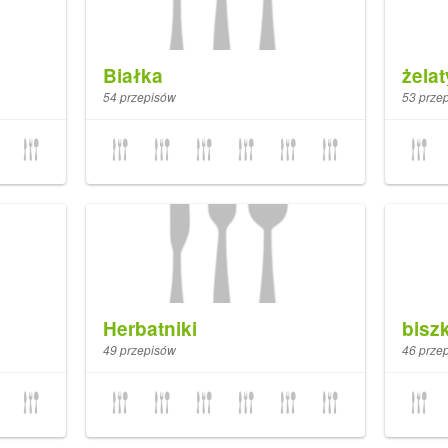
Białka
żela
54 przepisów
53 prze
Herbatniki
bisz
49 przepisów
46 prze