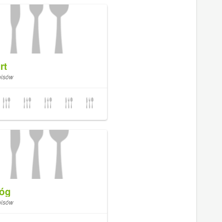
rt
pisów
óg
pisów