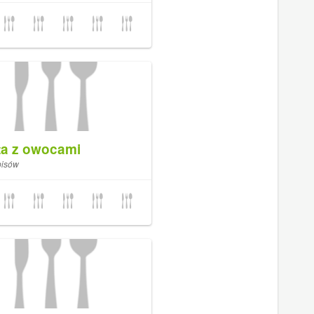
ta z owocami
pisów