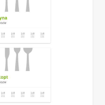
tyna
pisów
kopt
pisów