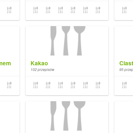
emem
Kakao
Cias
102 przepisów
95 prze