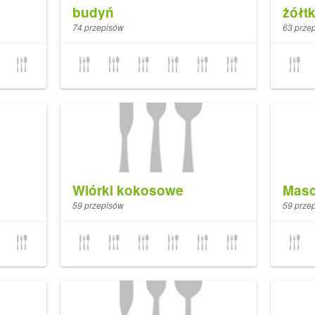
budyń
żółt
74 przepisów
63 prze
Wiórki kokosowe
Masc
59 przepisów
59 prze