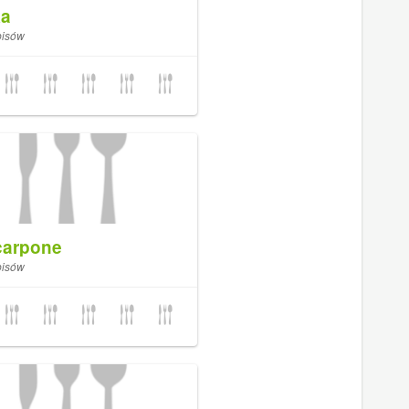
ka
pisów
arpone
pisów