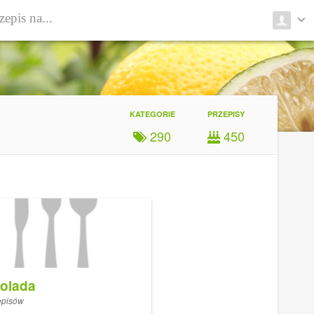
KATEGORIE
PRZEPISY
290
450
olada
episów