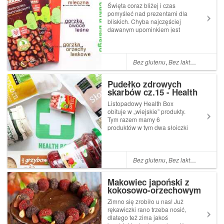
Święta coraz bliżej i czas
pomyśleć nad prezentami dla
bliskich. Chyba najczęściej
dawanym upominkiem jest
czekolada. Wybór tabliczek
na sklepowych półkach jest
ogromny ale sprawa się
komplikuje kiedy chcemy
Bez glutenu
,
Bez laktozy
,
Bez cuk
obdarować słodyczami
osobę, która jest diabe...
Pudełko zdrowych
skarbów cz.15 - Health
Box (health-box.pl)
Listopadowy Health Box
obituje w „wiejskie” produkty.
Tym razem mamy 6
produktów w tym dwa słoiczki
Bez glutenu
,
Bez laktozy
,
Bez cuk
Makowiec japoński z
kokosowo-orzechowym
karmelem - 2 wersje!!
Zimno się zrobiło u nas! Już
(bez glutenu, cukru,
rękawiczki rano trzeba nosić,
laktozy, wegański)
dlatego też zima jakoś