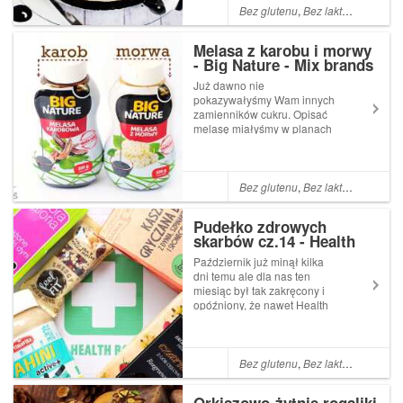
Bez glutenu
,
Bez laktozy
,
Bez cuk
Melasa z karobu i morwy
- Big Nature - Mix brands
Już dawno nie
pokazywałyśmy Wam innych
zamienników cukru. Opisać
melasę miałyśmy w planach
od bardzo dawna, ponieważ
jest ciekawym i smacznym
produktem
Bez glutenu
,
Bez laktozy
,
Wege
,
Pudełko zdrowych
skarbów cz.14 - Health
Box (health-box.pl)
Październik już minął kilka
dni temu ale dla nas ten
miesiąc był tak zakręcony i
opóźniony, że nawet Health
Box doczekał się swego
otwarcia u końca miesiąca.
Dziś prezentujemy Wam całą
jego zawartość wraz z
Bez glutenu
,
Bez laktozy
,
Bez cuk
naszymi opiniami co do
produktów. Zapraszamy ...