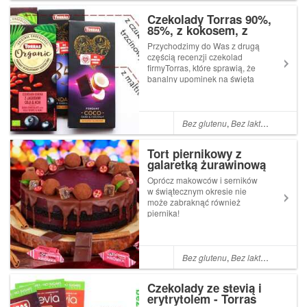
bo składem nie róż...
Czekolady Torras 90%,
85%, z kokosem, z
jagodami goji i acai
Przychodzimy do Was z drugą
częścią recenzji czekolad
firmyTorras, które sprawią, że
banalny upominek na święta
jakim jest tabliczka czekolady
może stać się ciekawym
prezentem. Już same
opakowania wskazują na
Bez glutenu
,
Bez laktozy
,
Bez cuk
produkt z wyższej półki i
zaintryguje...
Tort piernikowy z
galaretką żurawinową
(bez glutenu, cukru
Oprócz makowców i serników
białego, laktozy,
w świątecznym okresie nie
wegańskie)
może zabraknąć również
piernika!
Zapragnęłyśmypiernika
wilgotnego, mocno
przyprawionego z owocowym
dodatkiem a do tego
Bez glutenu
,
Bez laktozy
,
Bez cuk
całkowiciewegańskiego.
Udało się!
Czekolady ze stevią i
erytrytolem - Torras