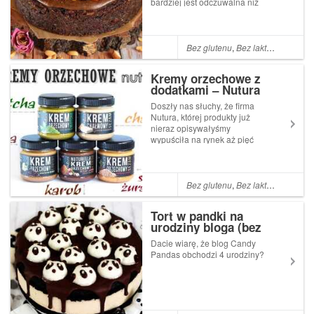
bardziej jest odczuwalna niż
jesień. Rynek już czeka
ustrojony na jarmark a półki w
marketach uginają się pod
piernikami i czekoladowymi
Bez glutenu
,
Bez laktozy
,
Bez cuk
figurkami. My jednak chcemy
pomał...
Kremy orzechowe z
dodatkami – Nutura
Doszły nas słuchy, że firma
Nutura, której produkty już
nieraz opisywałyśmy
wypuściła na rynek aż pięć
nowości! Wyobraźcie sobie,
że macie przed sobą krem
chałwowy, krem orzechowy
Nuturella, krem orzechowy z
Bez glutenu
,
Bez laktozy
,
Wege
,
sezamem, krem orzechowy z
kawą i krem orzech...
Tort w pandki na
urodziny bloga (bez
glutenu, cukru białego,
Dacie wiarę, że blog Candy
laktozy, wegański)
Pandas obchodzi 4 urodziny?