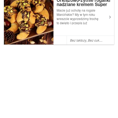
Orkiszowo-żytnie rogaliki
nadziane kremem Super
Krówka (bez cukru
Macie już ochotę na rogale
białego, laktozy,
Marcińskie? My w tym roku
wegańskie)
wreszcie wyprzedzimy trochę
to święto i przepis już
podsuwamy Wam pod noski
Bez laktozy
,
Bez cukru
,
Wege
,
Du