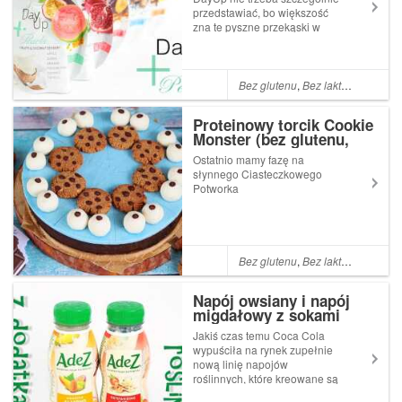
przedstawiać, bo większość
zna te pyszne przekąski w
poręcznych tubkach
Bez glutenu
,
Bez laktozy
,
Bez cuk
Proteinowy torcik Cookie
Monster (bez glutenu,
cukru białego, laktozy,
Ostatnio mamy fazę na
wegańskie)
słynnego Ciasteczkowego
Potworka
Bez glutenu
,
Bez laktozy
,
Bez cuk
Napój owsiany i napój
migdałowy z sokami
owocowymi - AdeZ
Jakiś czas temu Coca Cola
wypuściła na rynek zupełnie
nową linię napojów
roślinnych, które kreowane są
na zdrowe przekąski nie