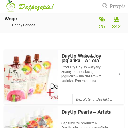
Wege
Candy Pandas
25
342
DayUp Wake&Joy
jaglanka - Arteta
Produkty DayUp wszyscy
znamy pod postacią
jogurcików lub deserów z
tapioką. Tym razem na
celowniku mamy jaglanki w
trzech apetycznych smakach
Bez glutenu
,
Bez laktozy
,
Bez cuk
DayUp Pearls – Arteta
Sądzimy, że produktów
DayUp nie trzeba szczególnie