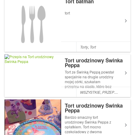
Tort batman
tort
Torty
,
Tort
Tort urodzinowy Świnka
Peppa
Tort ze Świnką Peppą powstał
specjalnie na drugie urodziny
mojej córki, szukałam
przepisu na ciasto, które bez
problemów utrzymałoby dużą
WSZYSTKIE
,
PRZEPISY
,
DLA DZ
ilość kremu, dżem i sporo
truskawek :) Zrezygnowałam
Tort urodzinowy Świnka
z biszkoptów, bo tort miał być
Peppa
wysoki, więc dolne warstwy
pew...
Bardzo smaczny tort
urodzinowy Świnka Peppa z
opłatkiem. Tort mocno
czekoladowy z dwoma