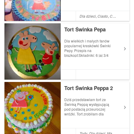
kremami. Idealny nie tylko dla
dzieci. Tort jest dość słodki
więc polecam dla osób
lubiących słodycz. Jeśli
Dla dzieci
,
Ciasto
,
Czekolada
,
Ka
chodzi o opłatek użyłam
grubego - kupionego na
Tort Świnka Pepa
allegro. ...
Dla wielkich i małych fanów
popularnej kreskówki Świnki
Pepy. Przepis na
biszkopt:Składniki: 6 jaj 3/4
szklanki mąki tortowej1/4
szklanki mączki
ziemniaczanej3/4 szklanki
cukruszczypta soli2 łyżeczki
proszku do pieczenia 3 łyżki
kakaoKroimy biszkopt na...
Tort Świnka Peppa 2
Dziś przedstawiam tort ze
Świnką Peppą występującą
pod postacią przeuroczej
wróżki. Tort zrobiłam dla
pewnej małej kobietki, która
mimo młodego wieku wie
dokładnie czego chce -
osobiście usłyszałam od niej,
Torty
,
Dla dzieci
,
Masa cukrowa
,