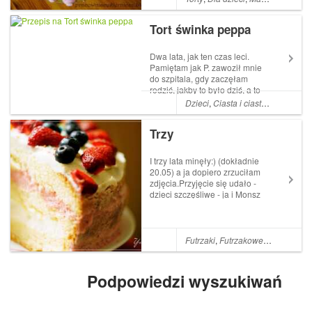
że tort ma być ze Świnką
Peppą i ma być żółty...
Tort świnka peppa
Dwa lata, jak ten czas leci.
Pamiętam jak P. zawoził mnie
do szpitala, gdy zaczęłam
rodzić, jakby to było dziś, a to
już 2 piękne lata życia naszej
Dzieci
,
Ciasta i ciasteczka
,
Deser
Zuzi. Mała Zuzia jest wielką
fanką świnki peppy, więc nie
Trzy
było innego wyjścia, tort
musiał chociaż troch...
I trzy lata minęły:) (dokładnie
20.05) a ja dopiero zrzuciłam
zdjęcia.Przyjęcie się udało -
dzieci szczęśliwe - ja i Monsz
jako animatorzy imprezy
(przygotowani że
hoho:)))).Tort śmietanowo-
truskawkowy z jagodami
Futrzaki
,
Futrzakowe
,
Zupełnie o
wyglądał tak*:Dodatkowo był
serni...
Podpowiedzi wyszukiwań